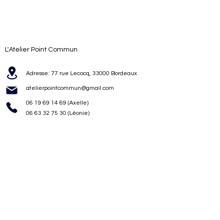
L'Atelier Point Commun
Adresse:
77 rue Lecocq, 33000 Bordeaux
atelierpointcommun@gmail.com
06 19 69 14 69
(Axelle)
06 63 32 75 30
(Léonie)
Abonnez-vous à notre newsletter pour ne rien
manquer !