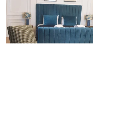
L'Atelier Point Commun
Adresse:
77 rue Lecocq, 33000 Bordeaux
atelierpointcommun@gmail.com
06 19 69 14 69
(Axelle)
06 63 32 75 30
(Léonie)